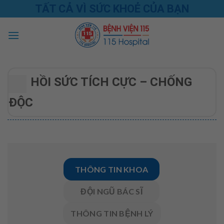
Skip
TẤT CẢ VÌ SỨC KHOẺ CỦA BẠN
to
content
HỒI SỨC TÍCH CỰC – CHỐNG
ĐỘC
THÔNG TIN KHOA
ĐỘI NGŨ BÁC SĨ
THÔNG TIN BỆNH LÝ