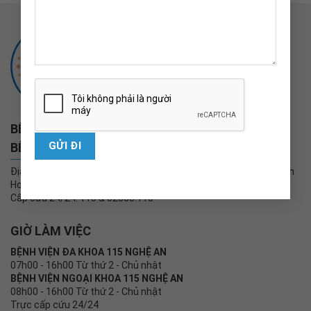
BỆNH VIỆN ĐA KHOA 115 NGHỆ AN
BỆNH VIỆN NGOẠI KHOA 115 NGHỆ AN
Địa chỉ: Đại lộ Xô Viết Nghệ Tĩnh, phường Vinh Phú, Tỉnh Nghệ An
Hotline: 1900565615
Cấp cứu 24/24: 115 & 02383.115
GIỜ LÀM VIỆC
BỆNH VIỆN ĐA KHOA 115 NGHỆ AN
07h00 - 16h00 Từ thứ 2 - Chủ nhật
BỆNH VIỆN NGOẠI KHOA 115 NGHỆ AN
08h00 - 16h00 Từ thứ 2 - Chủ nhật
Trực cấp cứu 24/24