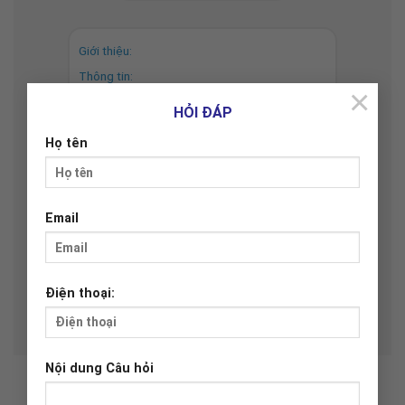
Giới thiệu:
Thông tin:
×
Lịch sử hình thành:
HỎI ĐÁP
Họ tên
Email
Điện thoại:
Nội dung Câu hỏi