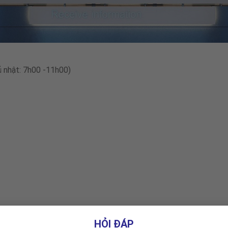
ủ nhật: 7h00 -11h00)
HỎI ĐÁP