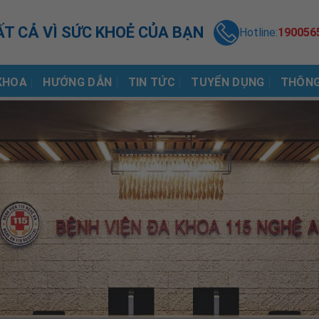
ẤT CẢ VÌ SỨC KHOẺ CỦA BẠN
Hotline:
190056
KHOA
HƯỚNG DẪN
TIN TỨC
TUYỂN DỤNG
THÔNG