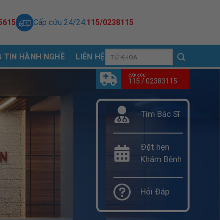
5615
Cấp cứu 24/24:
115/0238115
 TIN HÀNH NGHỀ
LIÊN HỆ
CẤP CỨU
115 / 02383115
Tìm Bác Sĩ
Đặt hẹn
Khám Bệnh
Hỏi Đáp