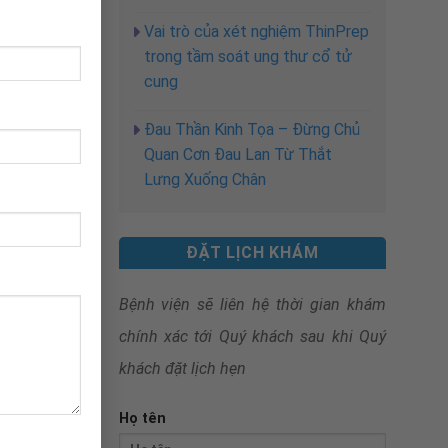
Vai trò của xét nghiệm ThinPrep
trong tầm soát ung thư cổ tử
cung
Đau Thần Kinh Tọa – Đừng Chủ
Quan Cơn Đau Lan Từ Thắt
Lưng Xuống Chân
ĐẶT LỊCH KHÁM
Bệnh viện sẽ liên hệ thời gian khám
chính xác tới Quý khách sau khi
Quý
khách đặt lịch hẹn
Họ tên