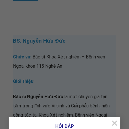
BS. Nguyễn Hữu Đức
Chức vụ:
Bác sĩ Khoa Xét nghiệm
– Bệnh viện
Ngoại khoa 115 Nghệ An
Giới thiệu
:
Bác sĩ Nguyễn Hữu Đức
là một chuyên gia tận
tâm trong lĩnh vực Vi sinh và Giải phẫu bệnh, hiện
công tác tại Khoa Xét nghiệm, Bệnh viện Ngoại
×
khoa 115 Nghệ An. Với nền tảng kiến thức vững
HỎI ĐÁP