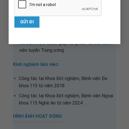
Bác sĩ Đa khoa tốt nghiệp Đại học Y khoa Vinh
năm 2018
Đã tham gia các khóa Đào tạo: Định hướng
chuyên khoa Vi Sinh;
Giải phẫu bệnh cơ bản và nâng cao, tế bào học,
mô bệnh học tuyến giáp nâng cao tại các Bệnh
viện tuyến Trung ương
Kinh nghiệm làm việc:
Công tác tại Khoa Xét nghiệm, Bệnh viện Đa
khoa 115 từ năm 2018
Công tác tại Khoa Xét nghiệm, Bệnh viện Ngoại
khoa 115 Nghệ An từ năm 2024
HÌNH ẢNH HOẠT ĐỘNG