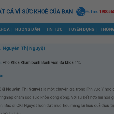
ẤT CẢ VÌ SỨC KHOẺ CỦA BẠN
Hotline:
190056
KHOA
HƯỚNG DẪN
TIN TỨC
TUYỂN DỤNG
THÔNG
. Nguyễn Thị Nguyệt
:
Phó Khoa Khám bệnh Bệnh viện Đa khoa 115
ệu
:
CKI Nguyễn Thị Nguyệt
là một chuyên gia trong lĩnh vực Y học 
 nghiệp chăm sóc sức khỏe cộng đồng. Với sự kết hợp hài hòa gi
n, Bác sĩ CKI Nguyệt luôn đặt mục tiêu mang lại hiệu quả điều tr
o bệnh nhân.