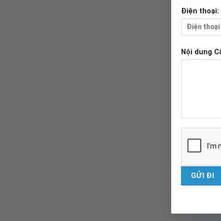
Nguyễn
Điện thoại:
Song
Hồ
Nội dung C
TRƯỞ
KHOA
KHÁM
BỆNH
THs.BSN
Dương
Đình
Hoàng