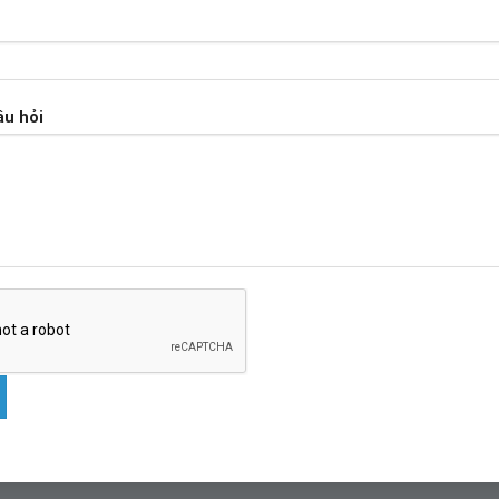
âu hỏi
NG
T.