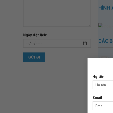
HÌNH
Ngày đặt lịch:
CÁC B
PHÓ
Họ tên
GIÁM
ĐỐC
BV
ĐA
Email
KHOA
115
BS.CKI.