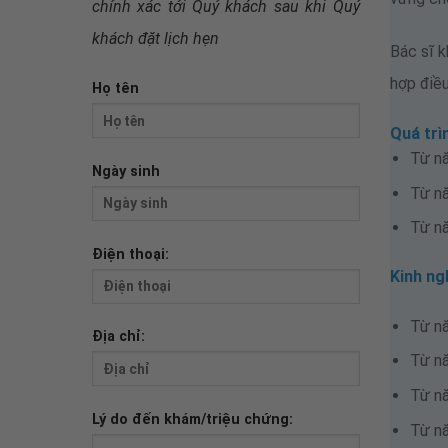
chính xác tới Quý khách sau khi
Quý
khách đặt lịch hẹn
Bác sĩ k
hợp điều
Họ tên
Quá trì
Từ n
Ngày sinh
Từ n
Từ n
Điện thoại:
Kinh ng
Từ nă
Địa chỉ:
Từ nă
Từ n
Lý do đến khám/triệu chứng:
Từ n