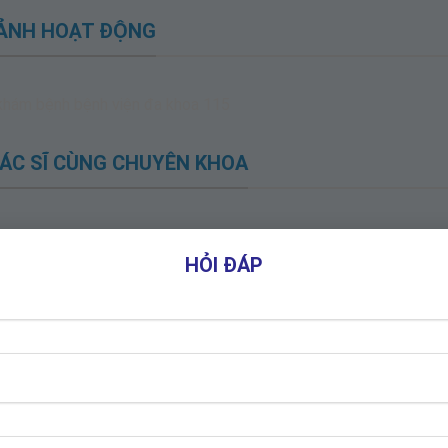
 ẢNH HOẠT ĐỘNG
ÁC SĨ CÙNG CHUYÊN KHOA
HỎI ĐÁP