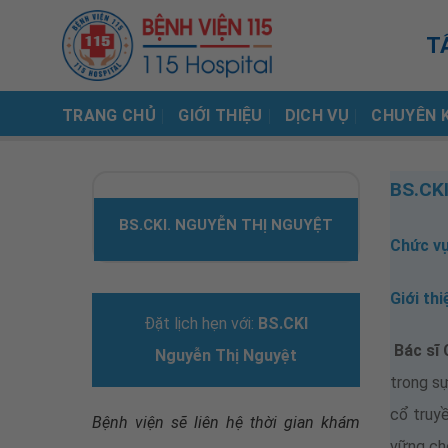
Skip
to
T
content
TRANG CHỦ
GIỚI THIỆU
DỊCH VỤ
CHUYÊN 
BS.CKI
BS.CKI. NGUYỄN THỊ NGUYỆT
Chức vụ
Giới thi
Đặt lịch hẹn với:
BS.CKI
Bác sĩ 
Nguyễn Thị Nguyệt
trong sự
cổ truyề
Bệnh viện sẽ liên hệ thời gian khám
vững ch