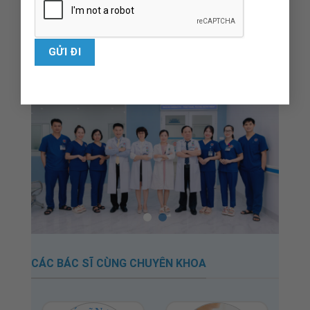
HÌNH ẢNH HOẠT ĐỘNG
CÁC BÁC SĨ CÙNG CHUYÊN KHOA