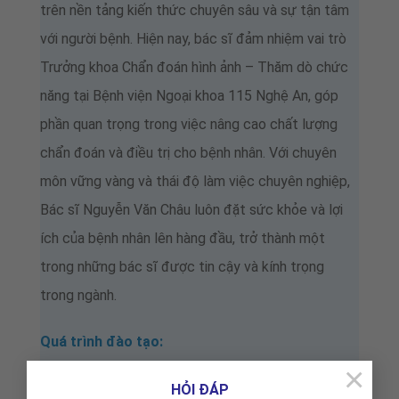
trên nền tảng kiến thức chuyên sâu và sự tận tâm
với người bệnh. Hiện nay, bác sĩ đảm nhiệm vai trò
Trưởng khoa Chẩn đoán hình ảnh – Thăm dò chức
năng tại Bệnh viện Ngoại khoa 115 Nghệ An, góp
phần quan trọng trong việc nâng cao chất lượng
chẩn đoán và điều trị cho bệnh nhân. Với chuyên
môn vững vàng và thái độ làm việc chuyên nghiệp,
Bác sĩ Nguyễn Văn Châu luôn đặt sức khỏe và lợi
ích của bệnh nhân lên hàng đầu, trở thành một
trong những bác sĩ được tin cậy và kính trọng
trong ngành.
Quá trình đào tạo:
×
Từ năm 1989 Tốt nghiệp Bác sĩ Y khoa Nội nhi
HỎI ĐÁP