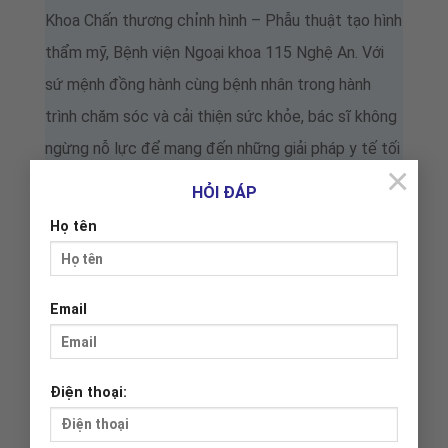
Khoa Chấn thương chỉnh hình – Phẫu thuật tạo hình
thẩm mỹ, Bệnh viện Ngoại khoa 115 Nghệ An. Với
sứ mệnh đồng hành cùng bệnh nhân trong hành
trình chăm sóc và cải thiện sức khỏe, bác sĩ không
ngừng nỗ lực để mang đến những giải pháp y tế tối
×
ưu, hướng đến một cộng đồng khỏe mạnh và hạnh
HỎI ĐÁP
phúc hơn.
Họ tên
Quá trình đào tạo:
Email
Từ 2016 – 2019: Bác sĩ Nội trú – Trường: Đại
học Y Dược – ĐH Huế
Từ 2010 – 2016: Bác sĩ – Đại học Y Dược – ĐH
Điện thoại:
Huế; Khoa: Đa khoa