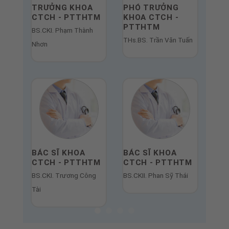
OA
BÁC SĨ KHOA
BÁC SĨ KHOA
BÁC SĨ
TTHTM
CTCH - PTTHTM
CTCH - PTTHTM
CTCH 
Sỹ Thái
BS. Lê Quang Trung
BS. Trần Phúc Toàn
BS. Nguy