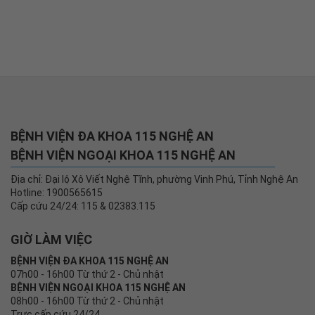
BỆNH VIỆN ĐA KHOA 115 NGHỆ AN
BỆNH VIỆN NGOẠI KHOA 115 NGHỆ AN
Địa chỉ: Đại lộ Xô Viết Nghệ Tĩnh, phường Vinh Phú, Tỉnh Nghệ An
Hotline: 1900565615
Cấp cứu 24/24: 115 & 02383.115
GIỜ LÀM VIỆC
BỆNH VIỆN ĐA KHOA 115 NGHỆ AN
07h00 - 16h00 Từ thứ 2 - Chủ nhật
BỆNH VIỆN NGOẠI KHOA 115 NGHỆ AN
08h00 - 16h00 Từ thứ 2 - Chủ nhật
Trực cấp cứu 24/24
BỆNH VIỆN ĐA KHOA 115 NGHỆ AN
Giấy phép số 113/GP-TTĐT ngày 22/07/2011 của Bộ Thông tin
và Truyền Thông
Liên kết mạng xã hội