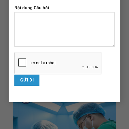
Kinh nghiệm làm việc:
Nội dung Câu hỏi
Từ 05/02/2020 – 13/03/2024 : Bác sĩ Nội trú
Khoa Chấn thương Chỉnh hình – Bệnh viện Đa
khoa 115
13/03/2024 – Nay : Bác sĩ KBCB Ngoại khoa
Khoa Chấn thương Chỉnh hình – Phẫu thuật tạo
hình thẩm mỹ – Bệnh viện Ngoại khoa 115 Nghệ
An
HÌNH ẢNH HOẠT ĐỘNG