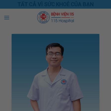
Skip
TẤT CẢ VÌ SỨC KHOẺ CỦA BẠN
to
content