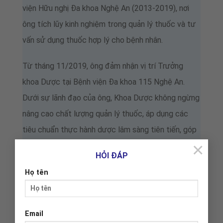
viện Hữu nghị Đa khoa Nghệ An (2013-2019), nơi
ông tích lũy kinh nghiệm trong quản lý thuốc và tư
vấn sử dụng thuốc hợp lý cho bệnh nhân.
Từ tháng 11/2019, ông đảm nhận vị trí Trưởng
khoa Dược tại Bệnh viện Đa khoa 115 Nghệ An.
Dưới sự lãnh đạo của ông, Khoa Dược không ngừng
nâng cao chất lượng quản lý thuốc, áp dụng các
tiêu chuẩn thực hành dược lâm sàng tiên tiến, góp
×
phần tối ưu hóa phác đồ điều trị và nâng cao hiệu
HỎI ĐÁP
quả sử dụng thuốc trong bệnh viện.
Họ tên
Ngày 5/11/2025,ông được tin tưởng, bổ nhiệm
chức danh Phó Giám đốc Bệnh viện Đa khoa 115
Email
đối với Ths Dược Hồ Trọng Toàn. Tại buổi lễ BS