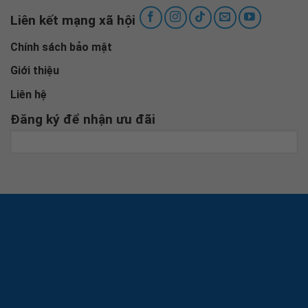
GIỜ LÀM VIỆC
BỆNH VIỆN ĐA KHOA 115 NGHỆ AN
07h00 - 16h00 Từ thứ 2 - Chủ nhật
BỆNH VIỆN NGOẠI KHOA 115 NGHỆ AN
08h00 - 16h00 Từ thứ 2 - Chủ nhật
Trực cấp cứu 24/24
BỆNH VIỆN ĐA KHOA 115 NGHỆ AN
Giấy phép số 113/GP-TTĐT ngày 22/07/2011 của Bộ Thông tin
và Truyền Thông
Liên kết mạng xã hội
Chính sách bảo mật
Giới thiệu
Liên hệ
Đăng ký để nhận ưu đãi