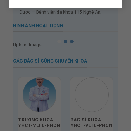
Từ tháng 11/2019 đến Nay: Trưởng khoa khoa
Dược – Bệnh viện đa khoa 115 Nghệ An.
HÌNH ẢNH HOẠT ĐỘNG
CÁC BÁC SĨ CÙNG CHUYÊN KHOA