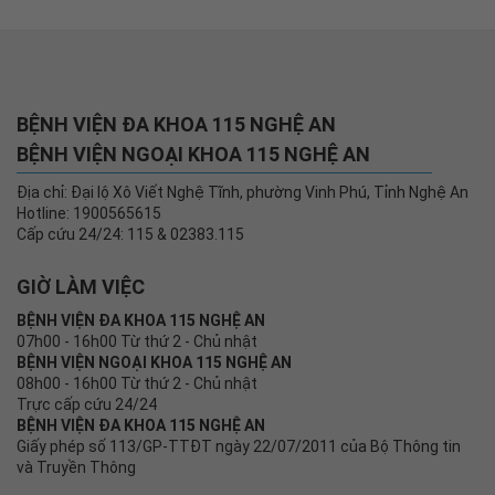
BÁC SĨ KHOA BA
GĐBV ĐA KHOA
CHUYÊN KHOA
115
BS.CKI. Nguyễn Văn Linh
THs.BS. Phạm Gia Trung
BỆNH VIỆN ĐA KHOA 115 NGHỆ AN
BỆNH VIỆN NGOẠI KHOA 115 NGHỆ AN
Địa chỉ: Đại lộ Xô Viết Nghệ Tĩnh, phường Vinh Phú, Tỉnh Nghệ An
Hotline: 1900565615
Cấp cứu 24/24: 115 & 02383.115