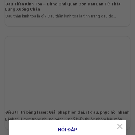
Đau Thần Kinh Tọa – Đừng Chủ Quan Cơn Đau Lan Từ Thắt
Lưng Xuống Chân
Đau thần kinh tọa là gì? Đau thần kinh tọa là tình trạng đau do...
Điều trị trĩ bằng laser: Giải pháp hiện đại, ít đau, phục hồi nhanh
Bệnh trĩ là một trong những bệnh lý phổ biến thuộc nhóm hậu môn –...
×
HỎI ĐÁP