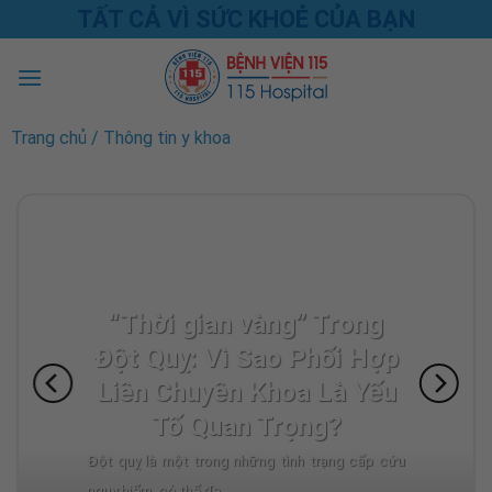
Skip
TẤT CẢ VÌ SỨC KHOẺ CỦA BẠN
to
content
Trang chủ
/
Thông tin y khoa
“Thời gian vàng” Trong
Đột Quỵ: Vì Sao Phối Hợp
Liên Chuyên Khoa Là Yếu
Tố Quan Trọng?
Đột quỵ là một trong những tình trạng cấp cứu
nguy hiểm, có thể đe...