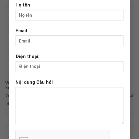
Họ tên
Email
Điện thoại:
Nội dung Câu hỏi
Viêm xoang kéo dài do nấm: Nguyên nhân khó phát hiện và
hướng xử trí hiệu quả
Viêm xoang kéo dài do nấm: Nguyên nhân khó phát hiện và hướng xử
trí...