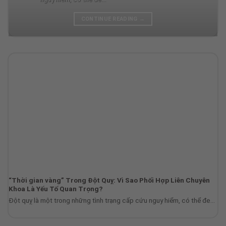
CONTINUE READING
→
“Thời gian vàng” Trong Đột Quỵ: Vì Sao Phối Hợp Liên Chuyên
Khoa Là Yếu Tố Quan Trọng?
Đột quỵ là một trong những tình trạng cấp cứu nguy hiểm, có thể đe...