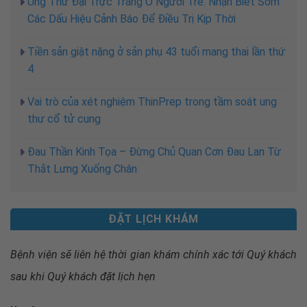
Ung Thư Đại Trực Tràng Ở Người Trẻ: Nhận Biết Sớm
Các Dấu Hiệu Cảnh Báo Để Điều Trị Kịp Thời
Tiền sản giật nặng ở sản phụ 43 tuổi mang thai lần thứ
4
Vai trò của xét nghiệm ThinPrep trong tầm soát ung
thư cổ tử cung
Đau Thần Kinh Tọa – Đừng Chủ Quan Cơn Đau Lan Từ
Thắt Lưng Xuống Chân
ĐẶT LỊCH KHÁM
Bệnh viện sẽ liên hệ thời gian khám chính xác tới Quý khách
sau khi
Quý khách đặt lịch hẹn