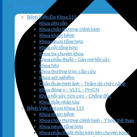
Chuyên Khoa
Bệnh Viện Đa Khoa 115
Khoa phụ sản
Khoa chấn thương chỉnh hình
Khoa khám bệnh
Khoa ngoại tổng hợp
Khoa nội tổng hợp
Khoa ba chuyên khoa
Khoa phẫu thuật – Gây mê hồi sức
Khoa Nhi
Khoa thường trực cấp cứu
Khoa xét nghiệm
Chẩn đoán hình ảnh – Thăm dò chức năng
Khoa đông y – VLTL – PHCN
Khoa hồi sức tích cực – Chống độc
Khoa thận nhân tạo
Bệnh Viện Ngoại Khoa 115
Khoa khám bệnh
Khoa chấn thương chỉnh hình – Y học thể thao
Khoa ngoại tổng hợp
Khoa phẫu thuật thần kinh liên chuyên khoa