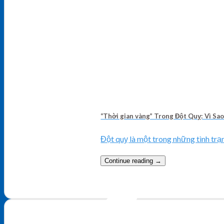
“Thời gian vàng” Trong Đột Quỵ: Vì Sa
Đột quỵ là một trong những tình trạn
Continue reading
→