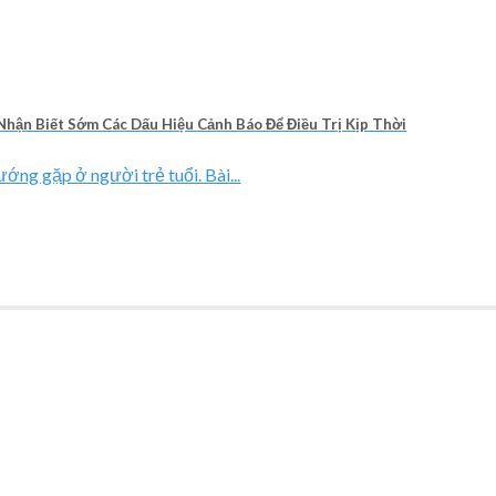
Nhận Biết Sớm Các Dấu Hiệu Cảnh Báo Để Điều Trị Kịp Thời
ớng gặp ở người trẻ tuổi. Bài...