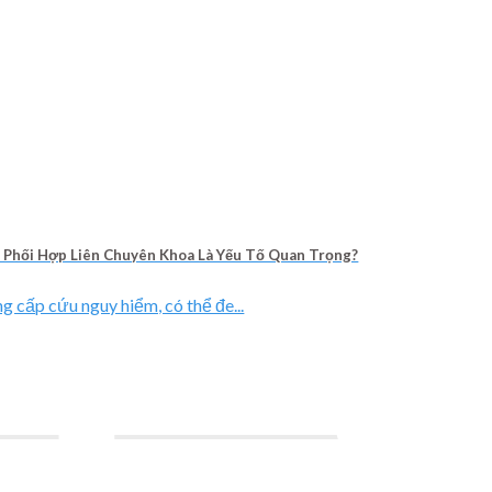
o Phối Hợp Liên Chuyên Khoa Là Yếu Tố Quan Trọng?
g cấp cứu nguy hiểm, có thể đe...