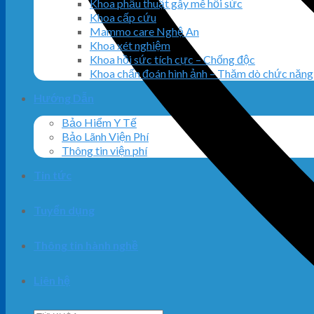
Khoa phẫu thuật gây mê hồi sức
Khoa cấp cứu
Mammo care Nghệ An
Khoa xét nghiệm
Khoa hồi sức tích cực – Chống độc
Khoa chấn đoán hình ảnh – Thăm dò chức năng
Hướng Dẫn
Bảo Hiểm Y Tế
Bảo Lãnh Viện Phí
Thông tin viện phí
Tin tức
Tuyển dụng
Thông tin hành nghề
Liên hệ