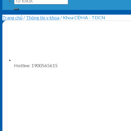
Trang chủ
/
Thông tin y khoa
/
Khoa CĐHA - TDCN
Hotline:
1900565615