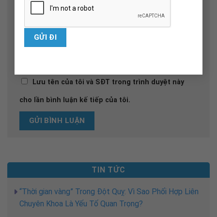
SĐT
Lưu tên của tôi và SĐT trong trình duyệt này
cho lần bình luận kế tiếp của tôi.
TIN TỨC
“Thời gian vàng” Trong Đột Quỵ: Vì Sao Phối Hợp Liên
Chuyên Khoa Là Yếu Tố Quan Trọng?