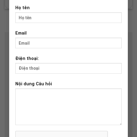
Họ tên
Email
Để lại một bình luận
Email của bạn sẽ không được hiển thị công khai.
Các
Điện thoại:
trường bắt buộc được đánh dấu
*
Bình luận
*
Nội dung Câu hỏi
Tên
*